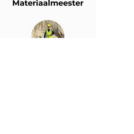
Materiaalmeester
PIETER
Scherpzinnige
Golden-Retriever
pietergo0303@gmail.com
0476 22 55 27