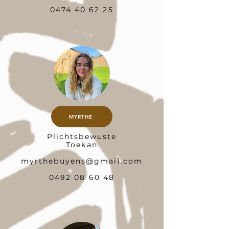
0474 40 62 25
MYRTHE
Plichtsbewuste
Toekan
myrthebuyens@gmail.com
0492 08 60 48