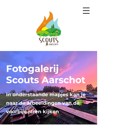
Fotogalerij
Scouts Aarschot
In onderstaande mapjes kan je
naar de afbeeldingen van de
voorbije jaren kijken